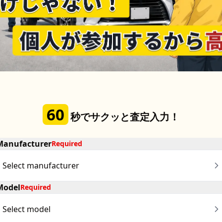
60
秒でサクッと査定入力！
Manufacturer
Required
Select manufacturer
Model
Required
Select model